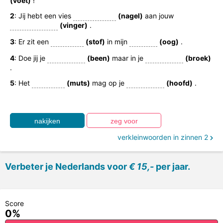
(voet)
!
2
: Jij hebt een vies
(nagel)
aan jouw
(vinger)
.
3
: Er zit een
(stof)
in mijn
(oog)
.
4
: Doe jij je
(been)
maar in je
(broek)
.
5
: Het
(muts)
mag op je
(hoofd)
.
verkleinwoorden in zinnen 2
Verbeter je Nederlands voor
€ 15,-
per jaar.
Score
0%