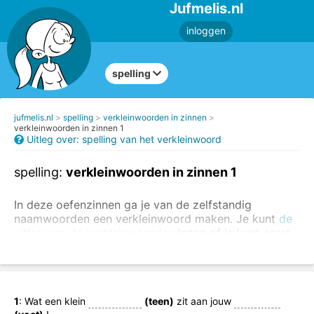
Jufmelis.nl
inloggen
spelling
jufmelis.nl
spelling
verkleinwoorden in zinnen
verkleinwoorden in zinnen 1
Uitleg over: spelling van het verkleinwoord
spelling:
verkleinwoorden in zinnen 1
In deze oefenzinnen ga je van de zelfstandig
naamwoorden een verkleinwoord maken. Je kunt
de
uitleg van de verkleinwoorden
lezen of je kunt eerst
het verkleinwoord los oefenen
.
Vul het verkleinwoord in de zinnen in.
1
: Wat een klein
(teen)
zit aan jouw