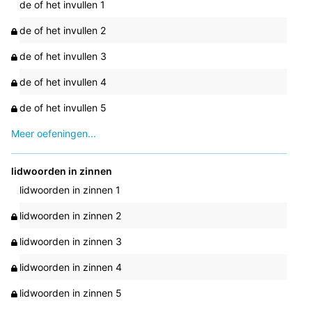
de of het invullen 1
de of het invullen 2
de of het invullen 3
de of het invullen 4
de of het invullen 5
Meer oefeningen...
lidwoorden in zinnen
lidwoorden in zinnen 1
lidwoorden in zinnen 2
lidwoorden in zinnen 3
lidwoorden in zinnen 4
lidwoorden in zinnen 5