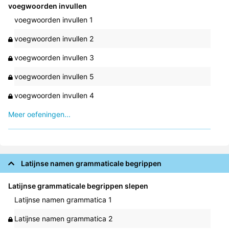
voegwoorden invullen
voegwoorden invullen 1
voegwoorden invullen 2
voegwoorden invullen 3
voegwoorden invullen 5
voegwoorden invullen 4
Meer oefeningen...
Latijnse namen grammaticale begrippen
Latijnse grammaticale begrippen slepen
Latijnse namen grammatica 1
Latijnse namen grammatica 2