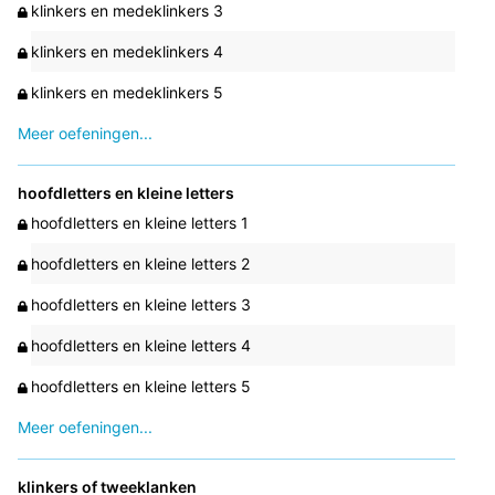
klinkers en medeklinkers 3
klinkers en medeklinkers 4
klinkers en medeklinkers 5
Meer oefeningen...
hoofdletters en kleine letters
hoofdletters en kleine letters 1
hoofdletters en kleine letters 2
hoofdletters en kleine letters 3
hoofdletters en kleine letters 4
hoofdletters en kleine letters 5
Meer oefeningen...
klinkers of tweeklanken