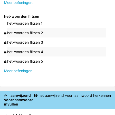
Meer oefeningen...
het-woorden flitsen
het-woorden flitsen 1
het-woorden flitsen 2
het-woorden flitsen 3
het-woorden flitsen 4
het-woorden flitsen 5
Meer oefeningen...
aanwijzend
het aanwijzend voornaamwoord herkennen
voornaamwoord
invullen