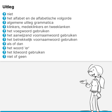
Uitleg
niet
het alfabet en de alfabetische volgorde
algemene uitleg grammatica
klinkers, medeklinkers en tweeklanken
het voegwoord gebruiken
het aanwijzend voornaamwoord gebruiken
het betrekkelijk voornaamwoord gebruiken
als of dan
het woord 'er'
het lidwoord gebruiken
niet of geen