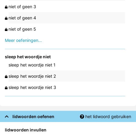
niet of geen 3
niet of geen 4
niet of geen 5
Meer oefeningen...
sleep het woordje niet
sleep het woordje niet 1
sleep het woordje niet 2
sleep het woordje niet 3
lidwoorden oefenen
het lidwoord gebruiken
lidwoorden invullen