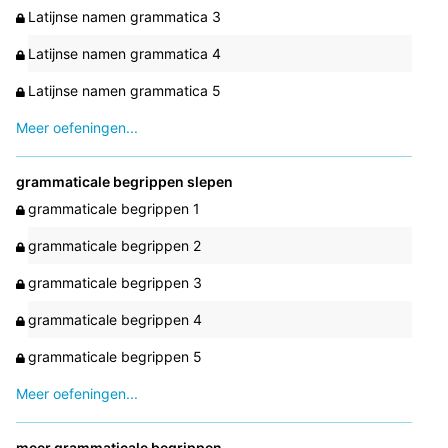
Latijnse namen grammatica 3
Latijnse namen grammatica 4
Latijnse namen grammatica 5
Meer oefeningen...
grammaticale begrippen slepen
grammaticale begrippen 1
grammaticale begrippen 2
grammaticale begrippen 3
grammaticale begrippen 4
grammaticale begrippen 5
Meer oefeningen...
meer grammaticale begrippen