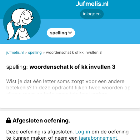
Jufmelis.nl
inloggen
spelling
jufmelis.nl
spelling
woordenschat k of kk invullen 3
spelling:
woordenschat k of kk invullen 3
Wist je dat één letter soms zorgt voor een andere
betekenis? In deze opdracht lijken twee woorden op
elkaar, maar ze betekenen iets heel anders.
Lees de uitleg over korte klanken en lange klanken.
taken of takken
Afgesloten oefening.
roken of rokken
Deze oefening is afgesloten.
Log in
om de oefening
Vul steeds het juiste woord in, kies uit de volgende
te kunnen maken of neem een
jaarabonnement
.