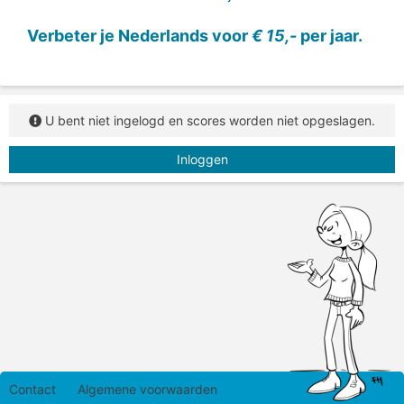
woorden: laken, lakken, streken, strekken.
Verbeter je Nederlands voor
€ 15,-
per jaar.
U bent niet ingelogd en scores worden niet opgeslagen.
Inloggen
Contact
Algemene voorwaarden