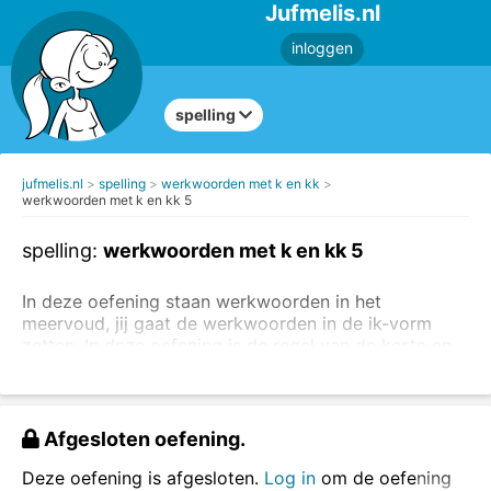
Jufmelis.nl
inloggen
spelling
jufmelis.nl
spelling
werkwoorden met k en kk
werkwoorden met k en kk 5
spelling:
werkwoorden met k en kk 5
In deze oefening staan werkwoorden in het
meervoud, jij gaat de werkwoorden in de ik-vorm
zetten. In deze oefening is de regel van de korte en
lange klanken erg belangrijk.
Lees de uitleg over
lange en korte klanken.
wij bakken - ik bak
Afgesloten oefening.
wij koken - ik kook
Deze oefening is afgesloten.
Log in
om de oefening
Zet het werkwoord in het enkelvoud
.