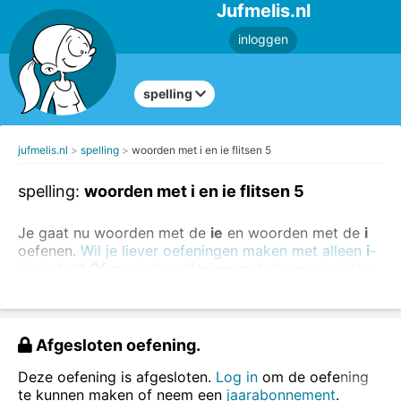
Jufmelis.nl
inloggen
spelling
jufmelis.nl
spelling
woorden met i en ie flitsen 5
spelling:
woorden met i en ie flitsen 5
Je gaat nu woorden met de
ie
en woorden met de
i
oefenen.
Wil je liever oefeningen maken met alleen
i
-
woorden?
Of
maak de oefening met alleen woorden
met de
ie
.
Kijk goed naar het woord, lees het woord hardop
(als dat kan) en typ het woord in het vakje.
Afgesloten oefening.
Deze oefening is afgesloten.
Log in
om de oefening
te kunnen maken of neem een
jaarabonnement
.