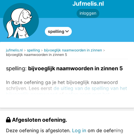
Jufmelis.nl
inloggen
spelling
jufmelis.nl
spelling
bijvoeglijk naamwoorden in zinnen
bijvoeglijk naamwoorden in zinnen 5
spelling:
bijvoeglijk naamwoorden in zinnen 5
In deze oefening ga je het bijvoeglijk naamwoord
schrijven. Lees eerst
de uitleg van de spelling van het
bijvoeglijk naamwoord
of
oefen eerst met het
herkennen van bijvoeglijk naamwoorden
.
Schrijf de bijvoeglijk naamwoorden in de zinnen.
Afgesloten oefening.
Deze oefening is afgesloten.
Log in
om de oefening