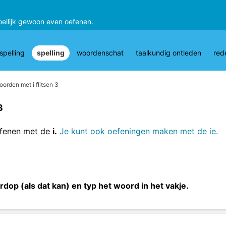
oeilijk gewoon even oefenen.
pelling
spelling
woordenschat
taalkundig ontleden
red
oorden met i flitsen 3
3
efenen met de
i.
Je kunt ook oefeningen maken met de ie.
dop (als dat kan) en typ het woord in het vakje.