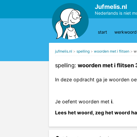
Jufmelis.nl
Nederlands is niet m
start
werkwoords
jufmelis.nl
spelling
woorden met i flitsen
w
spelling:
woorden met i flitsen 
In deze opdracht ga je woorden o
Je oefent woorden met
i
.
Lees het woord, zeg het woord har