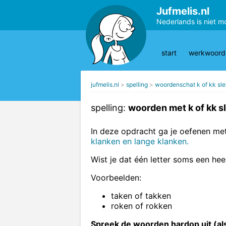
Jufmelis.nl
Nederlands is niet m
start
werkwoords
jufmelis.nl
spelling
woordenschat k of kk sl
spelling:
woorden met k of kk s
In deze opdracht ga je oefenen me
klanken en lange klanken.
Wist je dat één letter soms een he
Voorbeelden:
taken of takken
roken of rokken
Spreek de woorden hardop uit (als