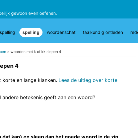
oeilijk gewoon even oefenen.
pelling
spelling
woordenschat
taalkundig ontleden
red
epen
woorden met k of kk slepen 4
lepen 4
t korte en lange klanken.
Lees de uitleg over korte
el andere betekenis geeft aan een woord?
 dat kan) en sleep dan het goede woord in de zin.