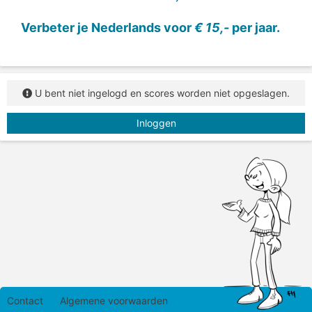
en typ het woord in het vakje.
Verbeter je Nederlands voor
€ 15,-
per jaar.
U bent niet ingelogd en scores worden niet opgeslagen.
Inloggen
Contact
Algemene voorwaarden