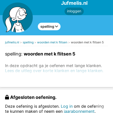
Jufmelis.nl
inloggen
spelling
jufmelis.nl
spelling
woorden met k flitsen
woorden met k flitsen 5
spelling:
woorden met k flitsen 5
In deze opdracht ga je oefenen met lange klanken.
Lees de uitleg over korte klanken en lange klanken.
Wist je dat één letter extra soms een heel andere
betekenis geeft aan een woord? Oefen ook woorden
met k en kk.
Afgesloten oefening.
Je oefent woorden met één
k
.
Deze oefening is afgesloten.
Log in
om de oefening
Lees het woord, zeg het woord hardop (als dat kan)
te kunnen maken of neem een
jaarabonnement
.