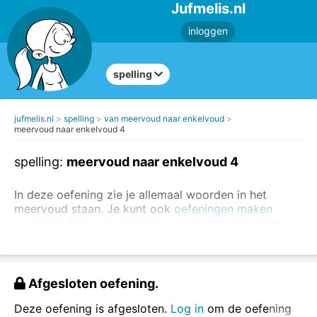
Jufmelis.nl
inloggen
spelling
jufmelis.nl
spelling
van meervoud naar enkelvoud
meervoud naar enkelvoud 4
spelling:
meervoud naar enkelvoud 4
In deze oefening zie je allemaal woorden in het
meervoud staan. Je kunt ook
oefeningen maken
waarbij je het woord in het meervoud moet zetten
.
de oefeningen - de oefening
de huizen - het huis
Afgesloten oefening.
Zet het woord in het enkelvoud en zet daar het
goede lidwoord voor
(kies uit
de
of
het
).
Deze oefening is afgesloten.
Log in
om de oefening