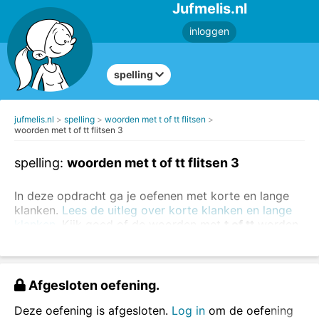
Jufmelis.nl
inloggen
spelling
jufmelis.nl
spelling
woorden met t of tt flitsen
woorden met t of tt flitsen 3
spelling:
woorden met t of tt flitsen 3
In deze opdracht ga je oefenen met korte en lange
klanken.
Lees de uitleg over korte klanken en lange
klanken.
Kijk goed of de woorden met
t of tt
worden
geschreven.
Lees het woord, zeg het woord hardop (als dat kan)
en typ het woord in het vakje.
Afgesloten oefening.
Deze oefening is afgesloten.
Log in
om de oefening