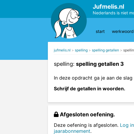
Jufmelis.nl
Nederlands is niet m
start
werkwoords
jufmelis.nl
spelling
spelling getallen
spelli
spelling:
spelling getallen 3
In deze opdracht ga je aan de slag 
Schrijf de getallen in woorden.
Afgesloten oefening.
Deze oefening is afgesloten.
Log in
jaarabonnement
.