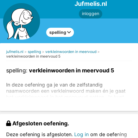
Jufmelis.nl
inloggen
spelling
jufmelis.nl
spelling
verkleinwoorden in meervoud
verkleinwoorden in meervoud 5
spelling:
verkleinwoorden in meervoud 5
In deze oefening ga je van de zelfstandig
naamwoorden een verkleinwoord maken én je gaat
het verkleinwoord in het meervoud zetten. Je kunt
eerst
de uitleg van de verkleinwoorden
lezen.
een verkleinwoord krijgt altijd het lidwoord
het
:
het huisje
Afgesloten oefening.
een woord in het meervoud (ook een
verkleinwoord) is altijd met
de
: de huisjes
Deze oefening is afgesloten.
Log in
om de oefening