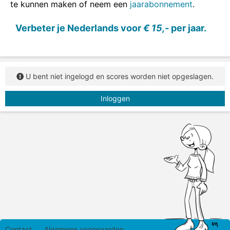
te kunnen maken of neem een
jaarabonnement
.
Vul het verkleinwoord met het goede lidwoord (de)
in.
Verbeter je Nederlands voor
€ 15,-
per jaar.
U bent niet ingelogd en scores worden niet opgeslagen.
Inloggen
Contact
Algemene voorwaarden