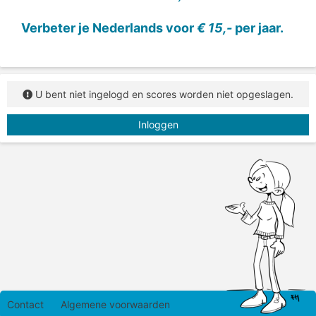
en typ het woord in het vakje.
Verbeter je Nederlands voor
€ 15,-
per jaar.
U bent niet ingelogd en scores worden niet opgeslagen.
Inloggen
Contact
Algemene voorwaarden