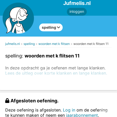
Jufmelis.nl
inloggen
spelling
jufmelis.nl
spelling
woorden met k flitsen
woorden met k flitsen 11
spelling:
woorden met k flitsen 11
In deze opdracht ga je oefenen met lange klanken.
Lees de uitleg over korte klanken en lange klanken.
Wist je dat één letter extra soms een heel andere
betekenis geeft aan een woord? Oefen ook woorden
met k en kk.
Afgesloten oefening.
Je oefent woorden met één
k
.
Deze oefening is afgesloten.
Log in
om de oefening
Lees het woord, zeg het woord hardop (als dat kan)
te kunnen maken of neem een
jaarabonnement
.