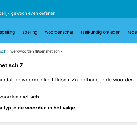
oeilijk gewoon even oefenen.
pelling
spelling
woordenschat
taalkundig ontleden
rede
 sch
werkwoorden flitsen met sch 7
met sch 7
 omdat de woorden kort flitsen. Zo onthoud je de woorden
kwoorden met
sch
.
a typ je de woorden in het vakje.