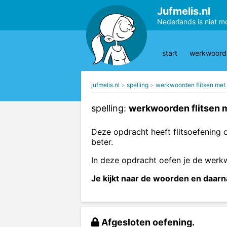
Jufmelis.nl
Nederlands is niet m
start
werkwoords
jufmelis.nl
spelling
werkwoorden flitsen met
spelling:
werkwoorden flitsen 
Deze opdracht heeft flitsoefening
beter.
In deze opdracht oefen je de wer
Je kijkt naar de woorden en daarn
Afgesloten oefening.