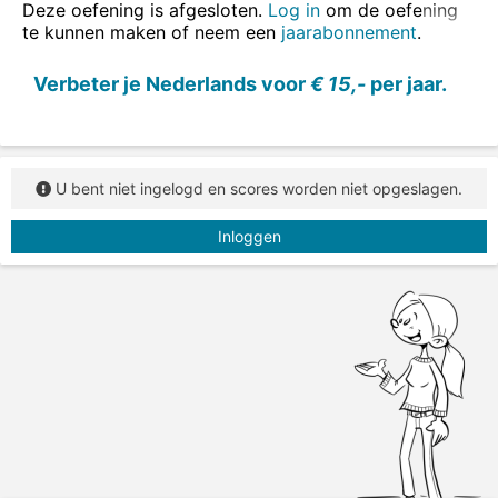
één doo
s
- twee do
z
en
Deze oefening is afgesloten.
Log in
om de oefening
te kunnen maken of neem een
jaarabonnement
.
Zet het zelfstandig naamwoord steeds in het
meervoud.
Verbeter je Nederlands voor
€ 15,-
per jaar.
U bent niet ingelogd en scores worden niet opgeslagen.
Inloggen