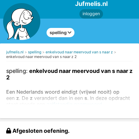
Jufmelis.nl
inloggen
spelling
jufmelis.nl
spelling
enkelvoud naar meervoud van s naar z
enkelvoud naar meervoud van s naar z 2
spelling:
enkelvoud naar meervoud van s naar z
2
Een Nederlands woord eindigt (vrijwel nooit) op
een
z
. De
z
verandert dan in een
s
. In deze opdracht
staat steeds een
zelfstandig naamwoord
(substantief)
in het enkelvoud.
Kijk goed naar de voorbeelden:
Afgesloten oefening.
één lui
s
- twee lui
z
en