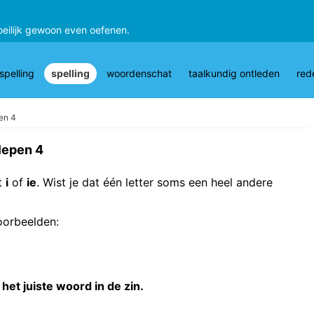
oeilijk gewoon even oefenen.
pelling
spelling
woordenschat
taalkundig ontleden
red
pen 4
slepen 4
t
i
of
ie
. Wist je dat één letter soms een heel andere
oorbeelden:
het juiste woord in de zin.