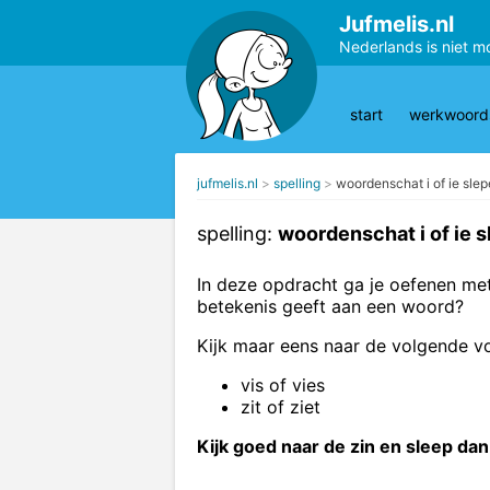
Jufmelis.nl
Nederlands is niet m
start
werkwoords
jufmelis.nl
spelling
woordenschat i of ie sle
spelling:
woordenschat i of ie 
In deze opdracht ga je oefenen me
betekenis geeft aan een woord?
Kijk maar eens naar de volgende v
vis of vies
zit of ziet
Kijk goed naar de zin en sleep dan 