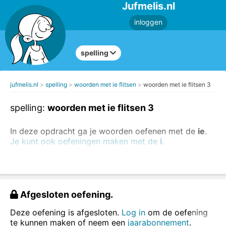
Jufmelis.nl
inloggen
spelling
jufmelis.nl
spelling
woorden met ie flitsen
woorden met ie flitsen 3
spelling:
woorden met ie flitsen 3
In deze opdracht ga je woorden oefenen met de
ie
.
Je kunt ook oefeningen maken met de
i
.
Je oefent woorden met
ie
.
Lees het woord, zeg het woord hardop (als dat kan)
en typ het woord in het vakje.
Afgesloten oefening.
Deze oefening is afgesloten.
Log in
om de oefening
te kunnen maken of neem een
jaarabonnement
.