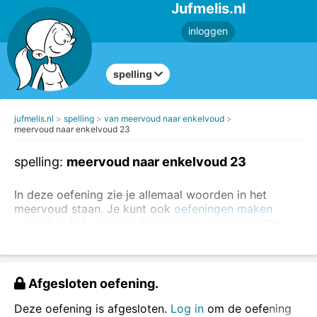
Jufmelis.nl
inloggen
spelling
jufmelis.nl
spelling
van meervoud naar enkelvoud
meervoud naar enkelvoud 23
spelling:
meervoud naar enkelvoud 23
In deze oefening zie je allemaal woorden in het
meervoud staan. Je kunt ook
oefeningen maken
waarbij je het woord in het meervoud moet zetten
.
de oefeningen - de oefening
de huizen - het huis
Afgesloten oefening.
Zet het woord in het enkelvoud en zet daar het
goede lidwoord voor
(kies uit
de
of
het
).
Deze oefening is afgesloten.
Log in
om de oefening