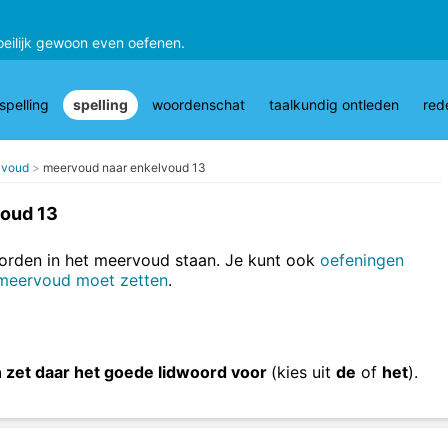
oeilijk gewoon even oefenen.
pelling
spelling
woordenschat
taalkundig ontleden
red
lvoud
meervoud naar enkelvoud 13
oud 13
oorden in het meervoud staan. Je kunt ook
oefeningen
 meervoud moet zetten
.
n zet daar het goede lidwoord voor
(kies uit
de
of
het
).