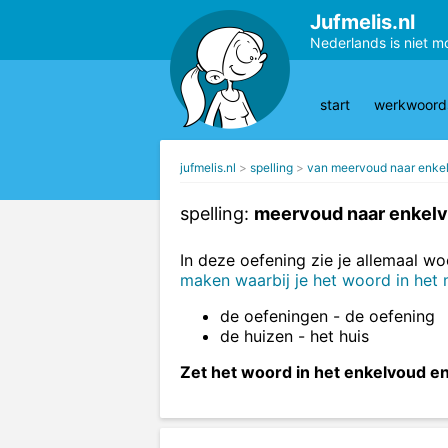
Jufmelis.nl
Nederlands is niet m
start
werkwoords
jufmelis.nl
spelling
van meervoud naar enke
spelling:
meervoud naar enkelv
In deze oefening zie je allemaal w
maken waarbij je het woord in het
de oefeningen - de oefening
de huizen - het huis
Zet het woord in het enkelvoud e