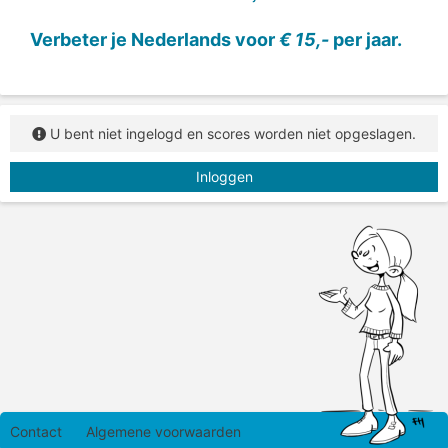
Vul het lidwoord en het verkleinwoord in.
Verbeter je Nederlands voor
€ 15,-
per jaar.
U bent niet ingelogd en scores worden niet opgeslagen.
Inloggen
Contact
Algemene voorwaarden