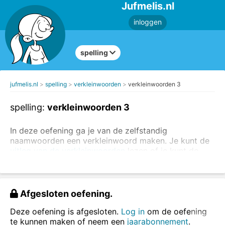
Jufmelis.nl
inloggen
spelling
jufmelis.nl
spelling
verkleinwoorden
verkleinwoorden 3
spelling:
verkleinwoorden 3
In deze oefening ga je van de zelfstandig
naamwoorden een verkleinwoord maken. Je kunt de
uitleg van de verkleinwoorden
lezen of je kunt de
verkleinwoorden in een zin oefenen
.
Het verkleinwoord krijgt altijd het lidwoord: het.
Afgesloten oefening.
het boompje
het huisje
Deze oefening is afgesloten.
Log in
om de oefening
te kunnen maken of neem een
jaarabonnement
.