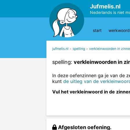
Jufmelis.nl
Nederlands is niet m
start
werkwoords
jufmelis.nl
spelling
verkleinwoorden in zinn
spelling:
verkleinwoorden in zi
In deze oefenzinnen ga je van de 
kunt
de uitleg van de verkleinwoor
Vul het verkleinwoord in de zinnen
Afgesloten oefening.