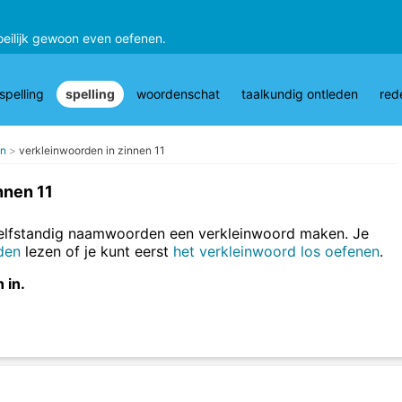
oeilijk gewoon even oefenen.
pelling
spelling
woordenschat
taalkundig ontleden
red
en
verkleinwoorden in zinnen 11
nnen 11
zelfstandig naamwoorden een verkleinwoord maken. Je
den
lezen of je kunt eerst
het verkleinwoord los oefenen
.
 in.