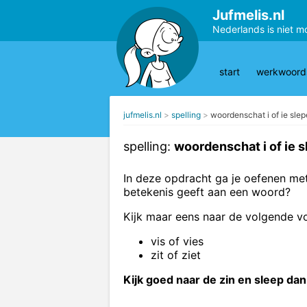
Jufmelis.nl
Nederlands is niet m
start
werkwoords
jufmelis.nl
spelling
woordenschat i of ie slep
spelling:
woordenschat i of ie s
In deze opdracht ga je oefenen me
betekenis geeft aan een woord?
Kijk maar eens naar de volgende v
vis of vies
zit of ziet
Kijk goed naar de zin en sleep dan 