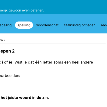
oeilijk gewoon even oefenen.
pelling
spelling
woordenschat
taalkundig ontleden
red
en 2
lepen 2
t
i
of
ie
. Wist je dat één letter soms een heel andere
oorbeelden:
het juiste woord in de zin.