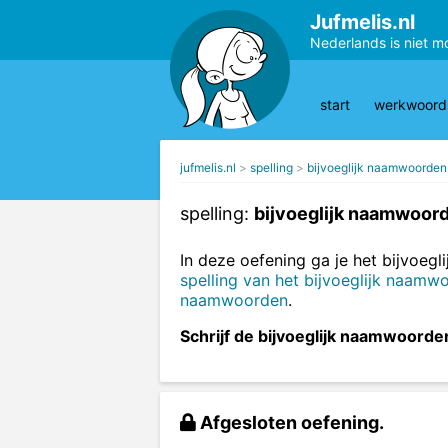
Jufmelis.nl
Nederlands is niet m
start
werkwoords
jufmelis.nl
spelling
bijvoeglijk naamwoorden
spelling:
bijvoeglijk naamwoord
In deze oefening ga je het bijvoeg
spelling van het bijvoeglijk naamw
naamwoorden
.
Schrijf de bijvoeglijk naamwoorde
Afgesloten oefening.