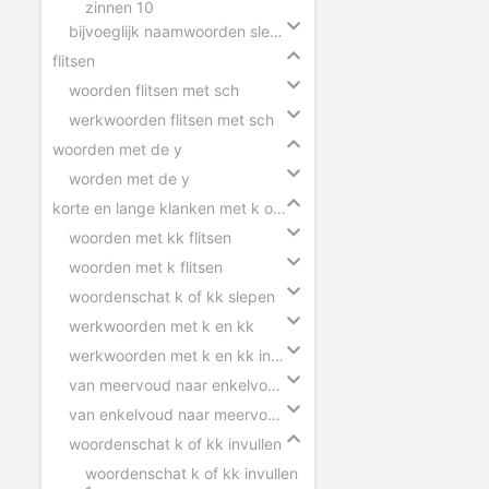
zinnen 10
bijvoeglijk naamwoorden slepen
flitsen
woorden flitsen met sch
werkwoorden flitsen met sch
woorden met de y
worden met de y
korte en lange klanken met k of kk
woorden met kk flitsen
woorden met k flitsen
woordenschat k of kk slepen
werkwoorden met k en kk
werkwoorden met k en kk invullen
van meervoud naar enkelvoud k en kk
van enkelvoud naar meervoud k en kk
woordenschat k of kk invullen
woordenschat k of kk invullen