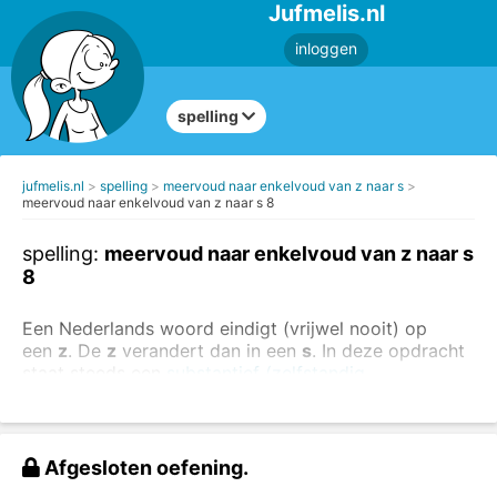
Jufmelis.nl
inloggen
spelling
jufmelis.nl
spelling
meervoud naar enkelvoud van z naar s
meervoud naar enkelvoud van z naar s 8
spelling:
meervoud naar enkelvoud van z naar s
8
Een Nederlands woord eindigt (vrijwel nooit) op
een
z
. De
z
verandert dan in een
s
. In deze opdracht
staat steeds een
substantief (zelfstandig
naamwoord)
in het meervoud met in het midden de
letter
z.
Kijk goed naar de voorbeelden:
Afgesloten oefening.