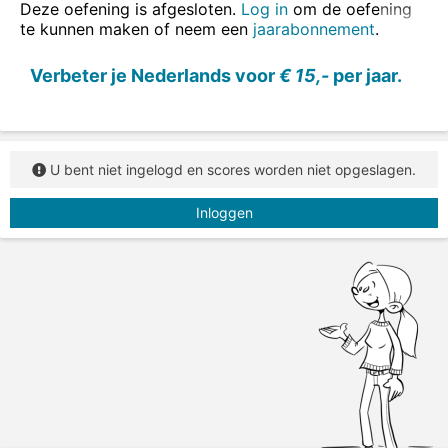
twee hui
z
en - één hui
s
Deze oefening is afgesloten.
Log in
om de oefening
twee frambo
z
en - één framboo
s
te kunnen maken of neem een
jaarabonnement
.
Zet het zelfstandig naamwoord steeds in het
Verbeter je Nederlands voor
€ 15,-
per jaar.
enkelvoud.
U bent niet ingelogd en scores worden niet opgeslagen.
Inloggen