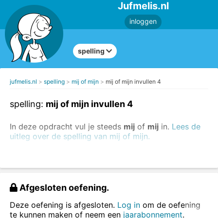
Jufmelis.nl
inloggen
spelling
jufmelis.nl
spelling
mij of mijn
mij of mijn invullen 4
spelling:
mij of mijn invullen 4
In deze opdracht vul je steeds
mij
of
mij
in.
Lees de
uitleg over de spelling van mij of mijn.
Dat is
mijn
pen.
De pen is van
mij
.
Vul mij of mijn in.
Afgesloten oefening.
Deze oefening is afgesloten.
Log in
om de oefening
te kunnen maken of neem een
jaarabonnement
.