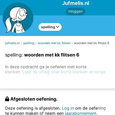
Jufmelis.nl
inloggen
spelling
jufmelis.nl
spelling
woorden met kk flitsen
woorden met kk flitsen 6
spelling:
woorden met kk flitsen 6
In deze opdracht ga je oefenen met korte
klanken.
Lees de uitleg over korte klanken en lange
klanken.
Wist je dat één letter extra soms een heel andere
betekenis geeft aan een woord? Oefen ook woorden
met k en kk.
Afgesloten oefening.
Je oefent woorden met
kk
.
Deze oefening is afgesloten.
Log in
om de oefening
te kunnen maken of neem een
jaarabonnement
.