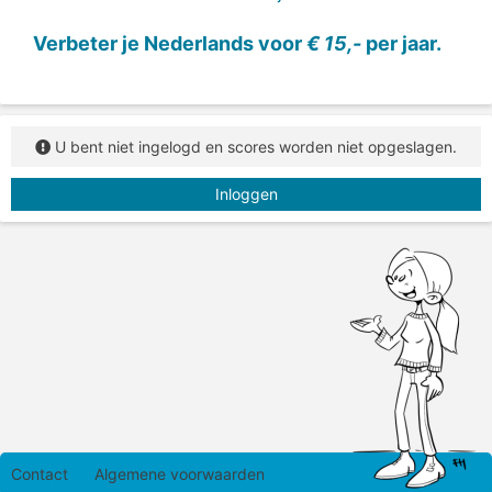
Lees het woord, zeg het woord hardop (als dat kan)
en typ het woord in het vakje.
Verbeter je Nederlands voor
€ 15,-
per jaar.
U bent niet ingelogd en scores worden niet opgeslagen.
Inloggen
Contact
Algemene voorwaarden