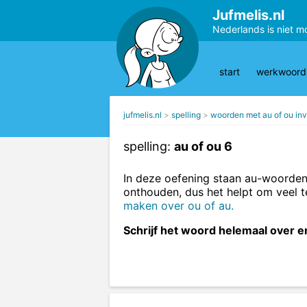
Jufmelis.nl
Nederlands is niet m
start
werkwoords
jufmelis.nl
spelling
woorden met au of ou inv
spelling:
au of ou 6
In deze oefening staan au-woorden
onthouden, dus het helpt om veel 
maken over ou of au.
Schrijf het woord helemaal over en v