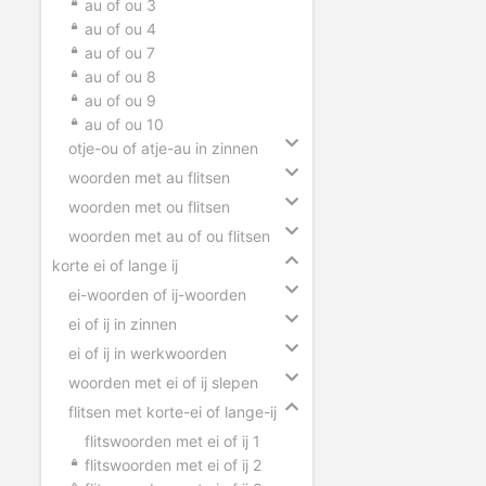
au of ou 3
au of ou 4
au of ou 7
au of ou 8
au of ou 9
au of ou 10
otje-ou of atje-au in zinnen
woorden met au flitsen
woorden met ou flitsen
woorden met au of ou flitsen
korte ei of lange ij
ei-woorden of ij-woorden
ei of ij in zinnen
ei of ij in werkwoorden
woorden met ei of ij slepen
flitsen met korte-ei of lange-ij
flitswoorden met ei of ij 1
flitswoorden met ei of ij 2