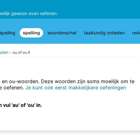
oeilijk gewoon even oefenen.
pelling
spelling
woordenschat
taalkundig ontleden
red
ullen
au of ou 6
 en ou-woorden. Deze woorden zijn soms moeilijk om te
te oefenen.
Je kunt ook eerst makkelijkere oefeningen
ul 'au' of 'ou' in.