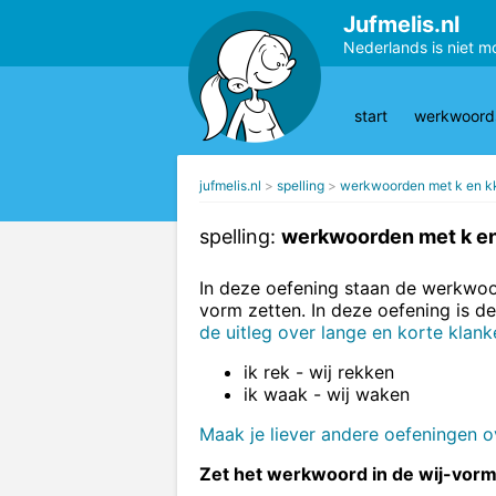
Jufmelis.nl
Nederlands is niet m
start
werkwoords
jufmelis.nl
spelling
werkwoorden met k en kk
spelling:
werkwoorden met k en 
In deze oefening staan de werkwoor
vorm zetten. In deze oefening is de
de uitleg over lange en korte klank
ik rek - wij rekken
ik waak - wij waken
Maak je liever andere oefeningen o
Zet het werkwoord in de wij-vorm