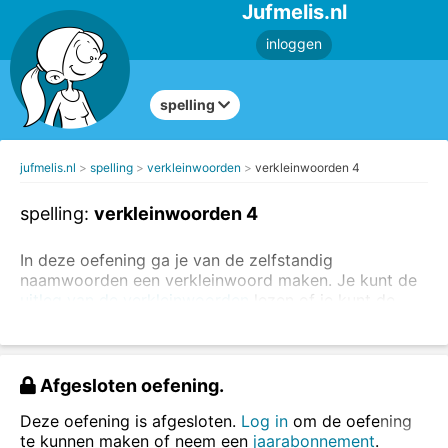
Jufmelis.nl
inloggen
spelling
jufmelis.nl
spelling
verkleinwoorden
verkleinwoorden 4
spelling:
verkleinwoorden 4
In deze oefening ga je van de zelfstandig
naamwoorden een verkleinwoord maken. Je kunt de
uitleg van de verkleinwoorden
lezen of je kunt de
verkleinwoorden in een zin oefenen
.
Het verkleinwoord krijgt altijd het lidwoord: het.
Afgesloten oefening.
het boompje
het huisje
Deze oefening is afgesloten.
Log in
om de oefening
te kunnen maken of neem een
jaarabonnement
.