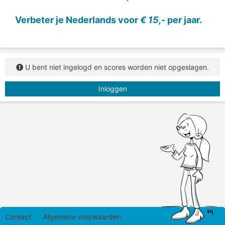
Vul het lidwoord en het verkleinwoord in.
Verbeter je Nederlands voor
€ 15,-
per jaar.
U bent niet ingelogd en scores worden niet opgeslagen.
Inloggen
Contact
Algemene voorwaarden