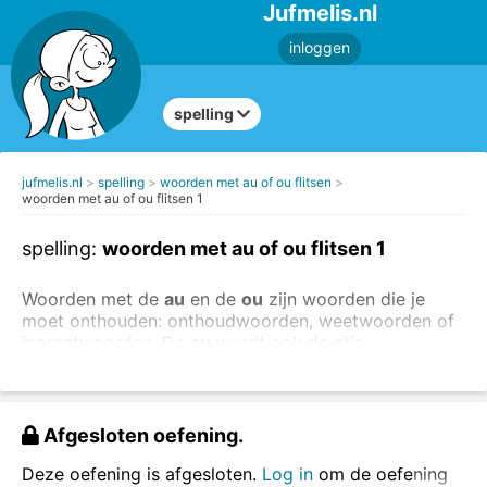
Jufmelis.nl
inloggen
spelling
jufmelis.nl
spelling
woorden met au of ou flitsen
woorden met au of ou flitsen 1
spelling:
woorden met au of ou flitsen 1
Woorden met de
au
en de
ou
zijn woorden die je
moet onthouden: onthoudwoorden, weetwoorden of
inprentwoorden. De
au
wordt ook de atje-
au
genoemd en de
ou
de otje-
o
u
.
Kijk goed naar het woord, zeg het woord hardop en
typ het woord in het vakje.
Afgesloten oefening.
Deze oefening is afgesloten.
Log in
om de oefening