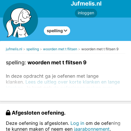
Jufmelis.nl
inloggen
spelling
jufmelis.nl
spelling
woorden met t flitsen
woorden met t flitsen 9
spelling:
woorden met t flitsen 9
In deze opdracht ga je oefenen met lange
klanken.
Lees de uitleg over korte klanken en lange
klanken.
Je kunt ook
de oefeningen maken over
korte en lange klanken
k en kk
.
In deze opdracht ga je woorden met een lange klank
(één
t)
oefenen.
Afgesloten oefening.
Lees het woord, zeg het woord hardop (als dat kan)
Deze oefening is afgesloten.
Log in
om de oefening
en typ het woord in het vakje.
te kunnen maken of neem een
jaarabonnement
.