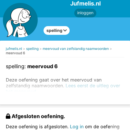
Jufmelis.nl
inloggen
spelling
jufmelis.nl
spelling
meervoud van zelfstandig naamwoorden
meervoud 6
spelling:
meervoud 6
Deze oefening gaat over het meervoud van
zelfstandig naamwoorden.
Lees eerst de uitleg over
het meervoud.
Schrijf de woorden in het meervoud.
Afgesloten oefening.
Deze oefening is afgesloten.
Log in
om de oefening