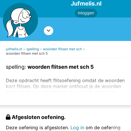
Jufmelis.nl
inloggen
jufmelis.nl
spelling
woorden flitsen met sch
woorden flitsen met sch 5
spelling:
woorden flitsen met sch 5
Deze opdracht heeft flitsoefening omdat de woorden
kort flitsen. Op deze manier onthoud je de woorden
beter. In deze opdracht leer je woorden met 'sch'.
Je kijkt naar het woord en daarna typ je het woord
in het vakje. Alle woorden staan in het meervoud.
Afgesloten oefening.
Deze oefening is afgesloten.
Log in
om de oefening