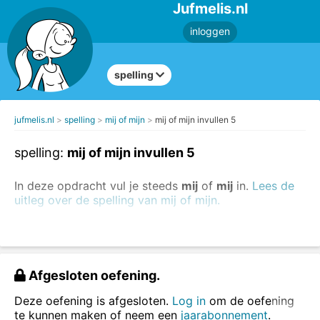
Jufmelis.nl
inloggen
spelling
jufmelis.nl
spelling
mij of mijn
mij of mijn invullen 5
spelling:
mij of mijn invullen 5
In deze opdracht vul je steeds
mij
of
mij
in.
Lees de
uitleg over de spelling van mij of mijn.
Dat is
mijn
pen.
De pen is van
mij
.
Vul mij of mijn in.
Afgesloten oefening.
Deze oefening is afgesloten.
Log in
om de oefening
te kunnen maken of neem een
jaarabonnement
.