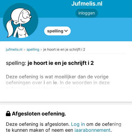
Jufmelis.nl
inloggen
spelling
jufmelis.nl
spelling
je hoort ie en je schrijft i 2
spelling:
je hoort ie en je schrijft i 2
Deze oefening is wat moeilijker dan de vorige
oefeningen over
i
en
ie
. In de woorden in deze
oefening hoor je
ie
en schrijf je
i
.
Kijk goed naar het woord, lees het woord (hardop)
en typ in het vakje.
Afgesloten oefening.
Deze oefening is afgesloten.
Log in
om de oefening
te kunnen maken of neem een
jaarabonnement
.