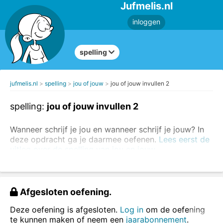
Jufmelis.nl
inloggen
spelling
jufmelis.nl
spelling
jou of jouw
jou of jouw invullen 2
spelling:
jou of jouw invullen 2
Wanneer schrijf je jou en wanneer schrijf je jouw? In
deze opdracht ga je daarmee oefenen.
Lees eerst de
uitleg over de spelling van jou en jouw.
Vul jou of jouw in.
Afgesloten oefening.
Deze oefening is afgesloten.
Log in
om de oefening
te kunnen maken of neem een
jaarabonnement
.