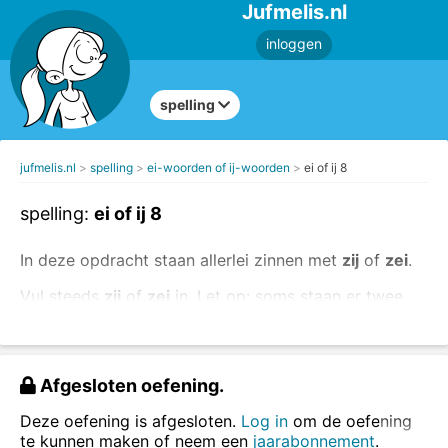
Jufmelis.nl
inloggen
spelling
jufmelis.nl
spelling
ei-woorden of ij-woorden
ei of ij 8
spelling:
ei of ij 8
In deze opdracht staan allerlei zinnen met
zij
of
zei
.
Vul steeds
zij
of
zei
in. Let op: soms staan er twee
woorden naast elkaar!
Afgesloten oefening.
Deze oefening is afgesloten.
Log in
om de oefening
te kunnen maken of neem een
jaarabonnement
.