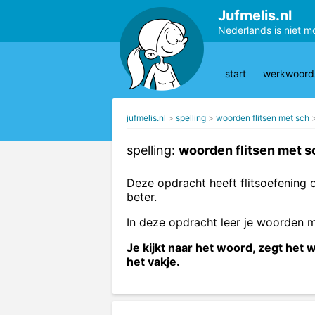
Jufmelis.nl
Nederlands is niet m
start
werkwoords
jufmelis.nl
spelling
woorden flitsen met sch
spelling:
woorden flitsen met s
Deze opdracht heeft flitsoefenin
beter.
In deze opdracht leer je woorden m
Je kijkt naar het woord, zegt het 
het vakje.