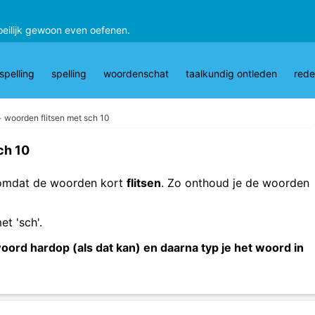
oeilijk gewoon even oefenen.
pelling
spelling
woordenschat
taalkundig ontleden
rede
woorden flitsen met sch 10
ch 10
g omdat de woorden kort
flitsen
. Zo onthoud je de woorden
et 'sch'.
woord hardop (als dat kan) en daarna typ je het woord in