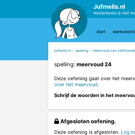
Jufmelis.nl
Nederlands is niet m
start
werkwoords
jufmelis.nl
spelling
meervoud van zelfstand
spelling:
meervoud 24
Deze oefening gaat over het meer
over het meervoud.
Schrijf de woorden in het meervo
Afgesloten oefening.
Deze oefening is afgesloten.
Log in