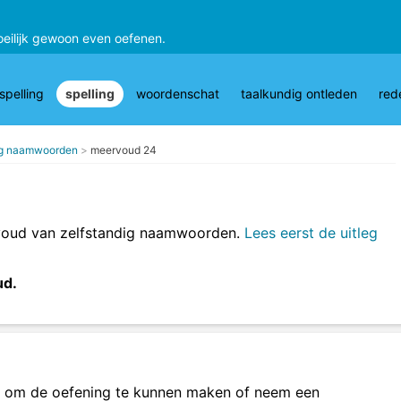
oeilijk gewoon even oefenen.
pelling
spelling
woordenschat
taalkundig ontleden
red
ig naamwoorden
meervoud 24
voud van zelfstandig naamwoorden.
Lees eerst de uitleg
ud.
om de oefening te kunnen maken of neem een