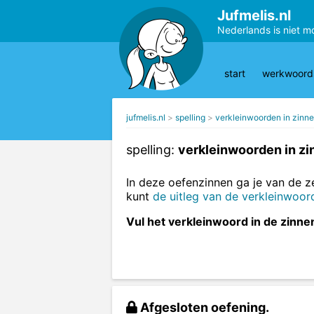
Jufmelis.nl
Nederlands is niet m
start
werkwoords
jufmelis.nl
spelling
verkleinwoorden in zinn
spelling:
verkleinwoorden in zi
In deze oefenzinnen ga je van de 
kunt
de uitleg van de verkleinwoor
Vul het verkleinwoord in de zinnen
Afgesloten oefening.