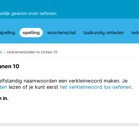
oeilijk gewoon even oefenen.
pelling
spelling
woordenschat
taalkundig ontleden
red
en
verkleinwoorden in zinnen 10
nnen 10
zelfstandig naamwoorden een verkleinwoord maken. Je
den
lezen of je kunt eerst
het verkleinwoord los oefenen
.
 in.