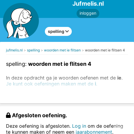
Jufmelis.nl
inloggen
spelling
jufmelis.nl
spelling
woorden met ie flitsen
woorden met ie flitsen 4
spelling:
woorden met ie flitsen 4
In deze opdracht ga je woorden oefenen met de
ie
.
Je kunt ook oefeningen maken met de
i
.
Je oefent woorden met
ie
.
Lees het woord, zeg het woord hardop (als dat kan)
en typ het woord in het vakje.
Afgesloten oefening.
Deze oefening is afgesloten.
Log in
om de oefening
te kunnen maken of neem een
jaarabonnement
.