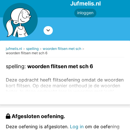
Jufmelis.nl
inloggen
jufmelis.nl
spelling
woorden flitsen met sch
woorden flitsen met sch 6
spelling:
woorden flitsen met sch 6
Deze opdracht heeft flitsoefening omdat de woorden
kort flitsen. Op deze manier onthoud je de woorden
beter. In deze opdracht leer je woorden met 'sch'.
Je kijkt naar het woord en daarna typ je het woord
in het vakje. Alle woorden staan in het meervoud.
Afgesloten oefening.
Deze oefening is afgesloten.
Log in
om de oefening