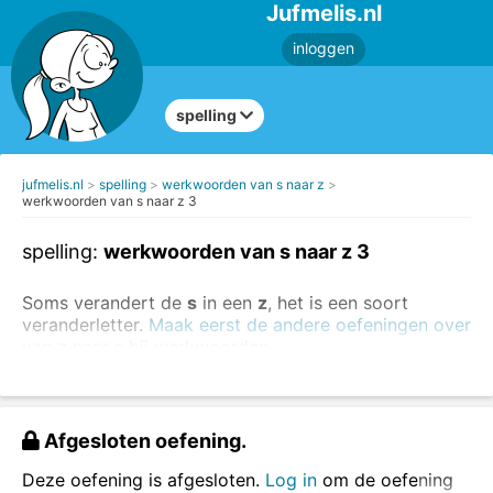
Jufmelis.nl
inloggen
spelling
jufmelis.nl
spelling
werkwoorden van s naar z
werkwoorden van s naar z 3
spelling:
werkwoorden van s naar z 3
Soms verandert de
s
in een
z
, het is een soort
veranderletter.
Maak eerst de andere oefeningen over
van z naar s bij werkwoorden.
Voorbeelden:
ik bloo
s
- wij blo
z
en
Afgesloten oefening.
ik vree
s
- wij vre
z
en
Deze oefening is afgesloten.
Log in
om de oefening
In deze oefening schrijf je steeds de wij-vorm.