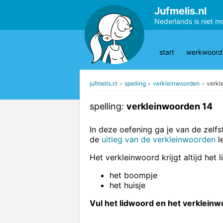
Jufmelis.nl
Nederlands is niet m
start
werkwoords
jufmelis.nl
spelling
verkleinwoorden
verkl
spelling:
verkleinwoorden 14
In deze oefening ga je van de zel
de
uitleg van de verkleinwoorden
l
Het verkleinwoord krijgt altijd het 
het boompje
het huisje
Vul het lidwoord en het verkleinw