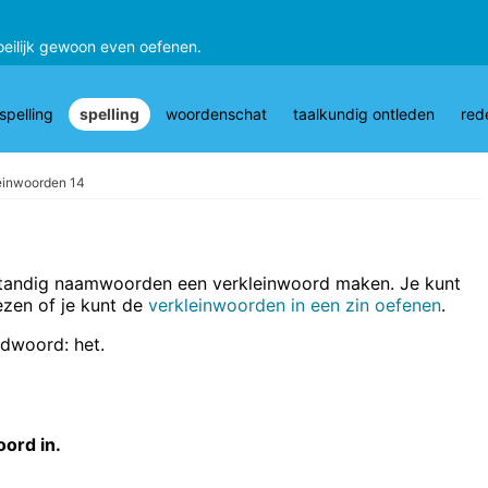
oeilijk gewoon even oefenen.
pelling
spelling
woordenschat
taalkundig ontleden
red
einwoorden 14
fstandig naamwoorden een verkleinwoord maken. Je kunt
ezen of je kunt de
verkleinwoorden in een zin oefenen
.
lidwoord: het.
oord in.