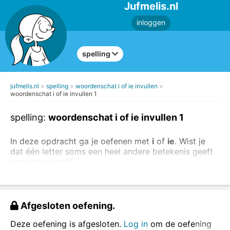
Jufmelis.nl
inloggen
spelling
jufmelis.nl
spelling
woordenschat i of ie invullen
woordenschat i of ie invullen 1
spelling:
woordenschat i of ie invullen 1
In deze opdracht ga je oefenen met
i
of
ie
. Wist je
dat één letter soms een heel andere betekenis geeft
aan een woord?
Kijk maar eens naar de volgende voorbeelden:
vis of vies
Afgesloten oefening.
zit of ziet
Deze oefening is afgesloten.
Log in
om de oefening
Kijk goed naar de zin en vul dan het juiste woord in.