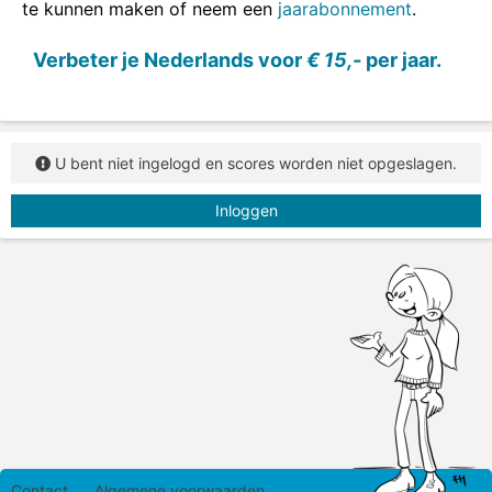
te kunnen maken of neem een
jaarabonnement
.
Kies uit: tin, tien, zin, zien.
Verbeter je Nederlands voor
€ 15,-
per jaar.
U bent niet ingelogd en scores worden niet opgeslagen.
Inloggen
Contact
Algemene voorwaarden