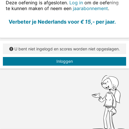
twee hui
z
en - één hui
s
Deze oefening is afgesloten.
Log in
om de oefening
twee frambo
z
en - één framboo
s
te kunnen maken of neem een
jaarabonnement
.
Zet het zelfstandig naamwoord steeds in het
Verbeter je Nederlands voor
€ 15,-
per jaar.
enkelvoud.
U bent niet ingelogd en scores worden niet opgeslagen.
Inloggen