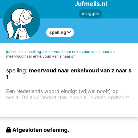
Jufmelis.nl
inloggen
spelling
jufmelis.nl
spelling
meervoud naar enkelvoud van z naar s
meervoud naar enkelvoud van z naar s 1
spelling:
meervoud naar enkelvoud van z naar s
1
Een Nederlands woord eindigt (vrijwel nooit) op
een
z
. De
z
verandert dan in een
s
. In deze opdracht
staat steeds een
substantief (zelfstandig
naamwoord)
in het meervoud met in het midden de
letter
z.
Kijk goed naar de voorbeelden:
Afgesloten oefening.