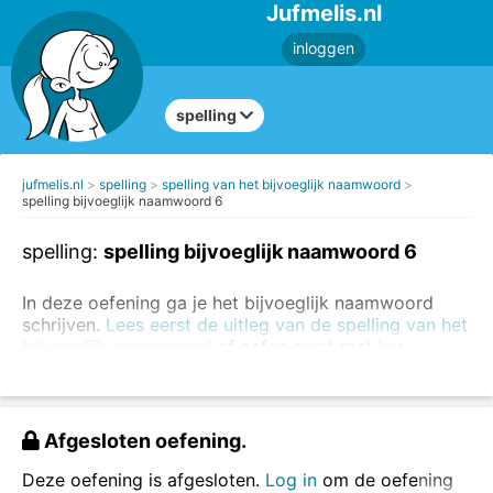
Jufmelis.nl
inloggen
spelling
jufmelis.nl
spelling
spelling van het bijvoeglijk naamwoord
spelling bijvoeglijk naamwoord 6
spelling:
spelling bijvoeglijk naamwoord 6
In deze oefening ga je het bijvoeglijk naamwoord
schrijven.
Lees eerst de uitleg van de spelling van het
bijvoeglijk naamwoord
of oefen eerst met
het
herkennen van bijvoeglijk naamwoorden
.
Vul de bijvoeglijk naamwoorden in.
Afgesloten oefening.
Deze oefening is afgesloten.
Log in
om de oefening