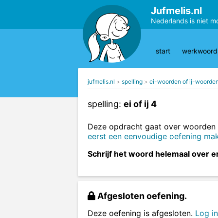
Jufmelis.nl
Nederlands is niet m
start
werkwoords
jufmelis.nl
spelling
ei-woorden of ij-woorde
spelling:
ei of ij 4
Deze opdracht gaat over woorden 
eerst een eenvoudige oefening make
Schrijf het woord helemaal over en v
Afgesloten oefening.
Deze oefening is afgesloten.
Log in