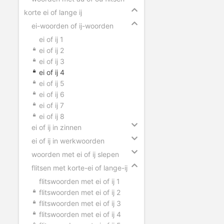
korte ei of lange ij
ei-woorden of ij-woorden
ei of ij 1
ei of ij 2
ei of ij 3
ei of ij 4
ei of ij 5
ei of ij 6
ei of ij 7
ei of ij 8
ei of ij in zinnen
ei of ij in werkwoorden
woorden met ei of ij slepen
flitsen met korte-ei of lange-ij
flitswoorden met ei of ij 1
flitswoorden met ei of ij 2
flitswoorden met ei of ij 3
flitswoorden met ei of ij 4