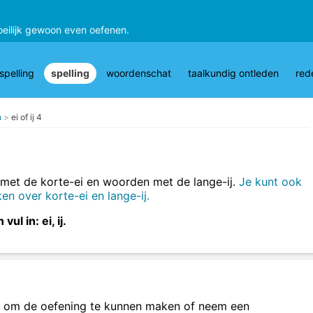
oeilijk gewoon even oefenen.
pelling
spelling
woordenschat
taalkundig ontleden
red
n
ei of ij 4
met de korte-ei en woorden met de lange-ij.
Je kunt ook
n over korte-ei en lange-ij.
ul in: ei, ij.
om de oefening te kunnen maken of neem een