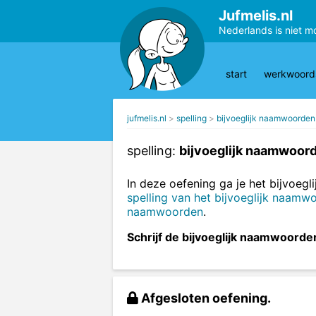
Jufmelis.nl
Nederlands is niet m
start
werkwoords
jufmelis.nl
spelling
bijvoeglijk naamwoorden
spelling:
bijvoeglijk naamwoord
In deze oefening ga je het bijvoeg
spelling van het bijvoeglijk naamw
naamwoorden
.
Schrijf de bijvoeglijk naamwoorde
Afgesloten oefening.