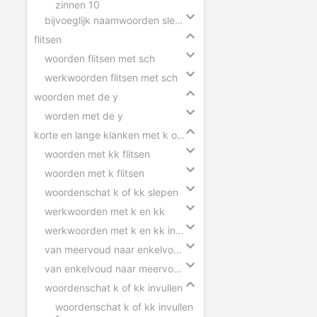
zinnen 10
bijvoeglijk naamwoorden slepen
flitsen
woorden flitsen met sch
werkwoorden flitsen met sch
woorden met de y
worden met de y
korte en lange klanken met k of kk
woorden met kk flitsen
woorden met k flitsen
woordenschat k of kk slepen
werkwoorden met k en kk
werkwoorden met k en kk invullen
van meervoud naar enkelvoud k en kk
van enkelvoud naar meervoud k en kk
woordenschat k of kk invullen
woordenschat k of kk invullen